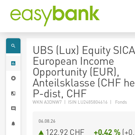
UBS (Lux) Equity SICA
European Income
Opportunity (EUR),
Anteilsklasse (CHF h
P-dist, CHF
WKN A3DNW7 | ISIN LU2485804616 | Fonds
06.08.26
122,92 CHF
+0,42 %
(
+0