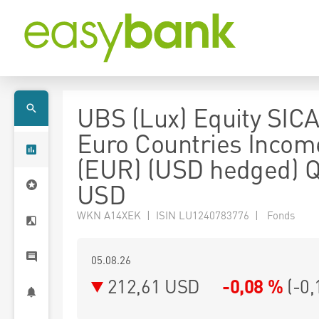
UBS (Lux) Equity SICA
Euro Countries Incom
(EUR) (USD hedged) Q
USD
WKN A14XEK | ISIN LU1240783776 | Fonds
05.08.26
212,61 USD
-0,08 %
(
-0,