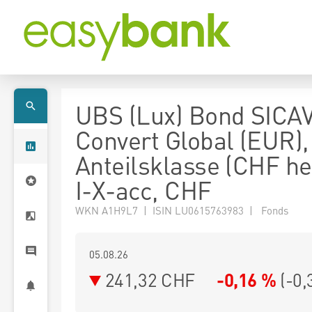
UBS (Lux) Bond SICAV
Convert Global (EUR),
Anteilsklasse (CHF h
I-X-acc, CHF
WKN A1H9L7 | ISIN LU0615763983 | Fonds
05.08.26
241,32 CHF
-0,16 %
(
-0,