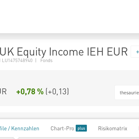
 UK Equity Income IEH EUR
 LU1475748940 | Fonds
UR
+0,78 %
(
+0,13
)
thesauri
file / Kennzahlen
Chart-Pro
Risikomatrix