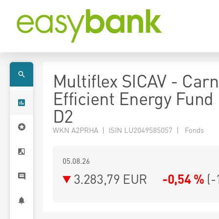
Multiflex SICAV - Carn
Efficient Energy Fun
D2
WKN A2PRHA | ISIN LU2049585057 | Fonds
05.08.26
3.283,79 EUR
-0,54 %
(
-