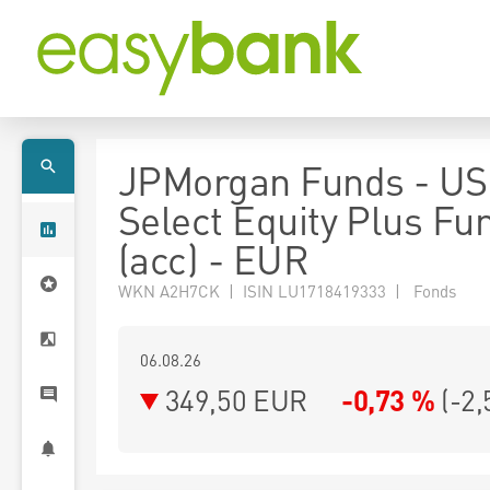
JPMorgan Funds - US
Select Equity Plus Fu
(acc) - EUR
WKN A2H7CK | ISIN LU1718419333 | Fonds
06.08.26
349,50 EUR
-0,73 %
(
-2,