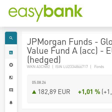
JPMorgan Funds - Gl
Value Fund A (acc) - 
(hedged)
WKN A3CN82 | ISIN LU2334866717 | Fonds
05.08.26
182,89 EUR
+1,01 %
(
+1