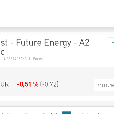
st - Future Energy - A2
cc
 LU2389405163 | Fonds
EUR
-0,51 %
(
-0,72
)
thesauri