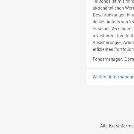
Teilfonds ist mit mi
aktienähnlichen Wert
Beschränkungen hins
dieses Anteils von 7
% seines Vermögens 
investieren. Der Tei
Absicherungs-, Arbi
effizientes Portfoli
Fondsmanager: Cornu
Weitere Information
Alle Kursinforma