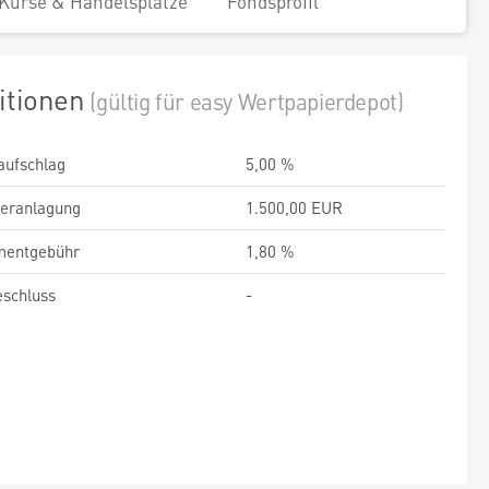
Kurse & Handelsplätze
Fondsprofil
itionen
(gültig für easy Wertpapierdepot)
aufschlag
5,00 %
veranlagung
1.500,00 EUR
entgebühr
1,80 %
schluss
-