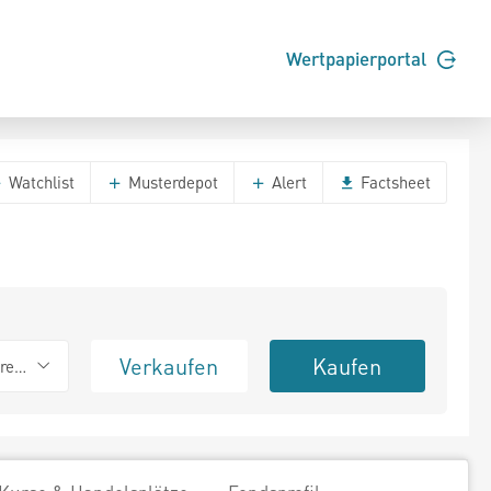
Wertpapierportal
Watchlist
Musterdepot
Alert
Factsheet
Verkaufen
Kaufen
erend