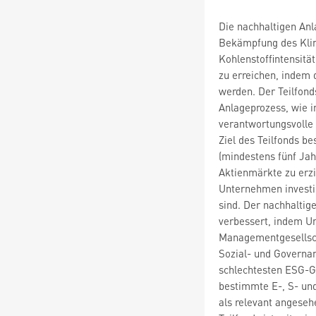
Die nachhaltigen Anl
Bekämpfung des Klim
Kohlenstoffintensitä
zu erreichen, indem
werden. Der Teilfond
Anlageprozess, wie i
verantwortungsvolle 
Ziel des Teilfonds b
(mindestens fünf Jah
Aktienmärkte zu erzi
Unternehmen investie
sind. Der nachhaltig
verbessert, indem U
Managementgesellsch
Sozial- und Governan
schlechtesten ESG-Ge
bestimmte E-, S- und
als relevant angese