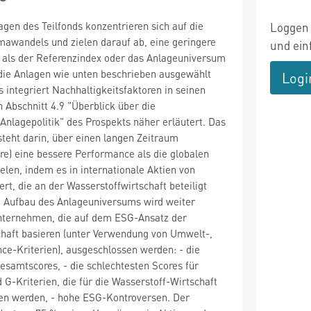
agen des Teilfonds konzentrieren sich auf die
Loggen 
awandels und zielen darauf ab, eine geringere
und ein
t als der Referenzindex oder das Anlageuniversum
 die Anlagen wie unten beschrieben ausgewählt
Logi
s integriert Nachhaltigkeitsfaktoren in seinen
n Abschnitt 4.9 "Überblick über die
Anlagepolitik" des Prospekts näher erläutert. Das
esteht darin, über einen langen Zeitraum
re) eine bessere Performance als die globalen
elen, indem es in internationale Aktien von
rt, die an der Wasserstoffwirtschaft beteiligt
e Aufbau des Anlageuniversums wird weiter
nternehmen, die auf dem ESG-Ansatz der
aft basieren (unter Verwendung von Umwelt-,
ce-Kriterien), ausgeschlossen werden: - die
samtscores, - die schlechtesten Scores für
 G-Kriterien, die für die Wasserstoff-Wirtschaft
hen werden, - hohe ESG-Kontroversen. Der