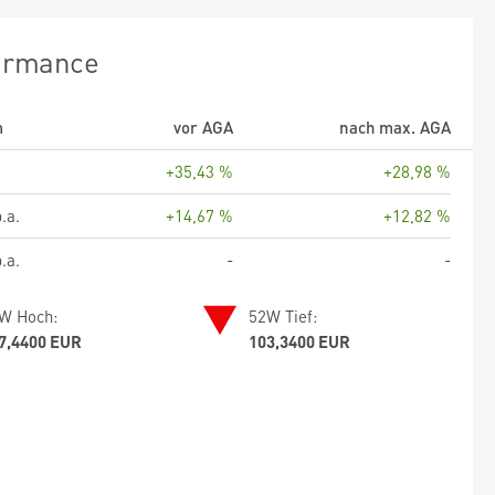
ormance
m
vor AGA
nach max. AGA
+35,43 %
+28,98 %
.a.
+14,67 %
+12,82 %
.a.
-
-
W Hoch:
52W Tief:
7,4400 EUR
103,3400 EUR