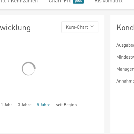
file / Kennzahlen
Chart-Pro
Risikomatrix
twicklung
Kond
Kurs-Chart
Ausgabe
Mindest
Managem
Annahme
1 Jahr
3 Jahre
5 Jahre
seit Beginn