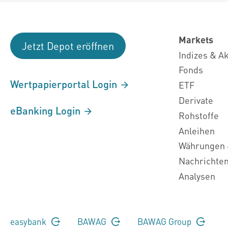
Markets
Jetzt Depot eröffnen
Indizes & A
Fonds
Wertpapierportal Login
ETF
Derivate
eBanking Login
Rohstoffe
Anleihen
Währungen 
Nachrichte
Analysen
easybank
BAWAG
BAWAG Group