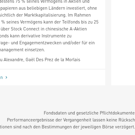
ndestens 75 % seines Vermögens in Aktien und
papieren aus beliebigen Ländern investiert, ohne
ichtlich der Marktkapitalisierung. Im Rahmen
5 % seines Vermögens kann der Teilfonds bis zu 25
über Stock Connect in chinesische A-Aktien
lfonds kann derivative Instrumente zu
trage- und Engagementzwecken und/oder für ein
omanagement einsetzen.
 Alexandre, Gaël Des Prez de la Morlais
en
Fondsdaten und gesetzliche Pflichtdokument
Performanceergebnisse der Vergangenheit lassen keine Rückschl
tionen sind nach den Bestimmungen der jeweiligen Börse verzögert