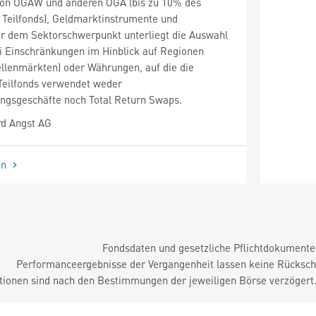
 von OGAW und anderen OGA (bis zu 10% des
Teilfonds), Geldmarktinstrumente und
er dem Sektorschwerpunkt unterliegt die Auswahl
i Einschränkungen im Hinblick auf Regionen
ellenmärkten) oder Währungen, auf die die
 Teilfonds verwendet weder
ungsgeschäfte noch Total Return Swaps.
rd Angst AG
en
Fondsdaten und gesetzliche Pflichtdokument
Performanceergebnisse der Vergangenheit lassen keine Rückschl
tionen sind nach den Bestimmungen der jeweiligen Börse verzögert