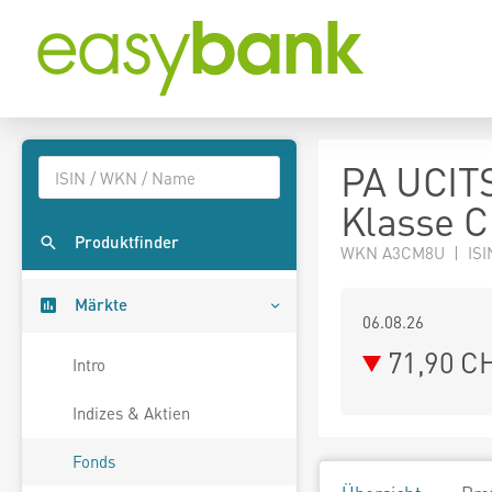
PA UCITS
Klasse 
Produktfinder
WKN A3CM8U | ISI
Märkte
06.08.26
71,90 C
Intro
Indizes & Aktien
Fonds