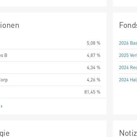
tionen
Fond
5,08 %
2026 Bas
es B
4,87 %
2025 Ver
4,34 %
2024 Rec
Corp
4,26 %
2024 Hal
81,45 %
gie
Noti