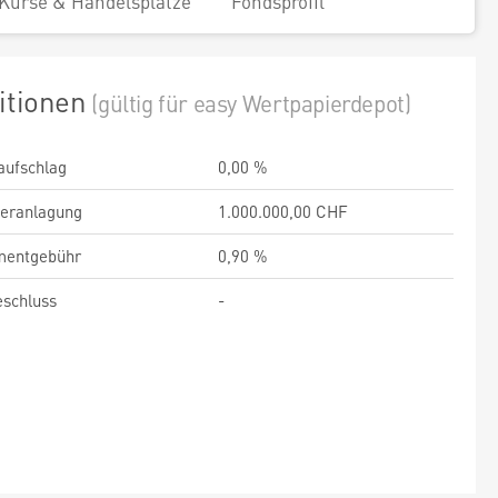
Kurse & Handelsplätze
Fondsprofil
itionen
(gültig für easy Wertpapierdepot)
aufschlag
0,00 %
veranlagung
1.000.000,00 CHF
entgebühr
0,90 %
schluss
-