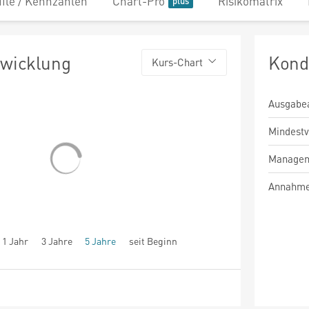
file / Kennzahlen
Chart-Pro
Risikomatrix
twicklung
Kond
Kurs-Chart
Ausgabe
Mindest
Managem
Annahme
1 Jahr
3 Jahre
5 Jahre
seit Beginn