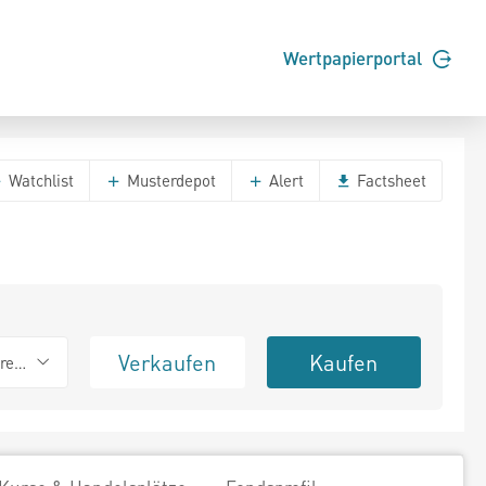
Wertpapierportal
Watchlist
Musterdepot
Alert
Factsheet
Verkaufen
Kaufen
erend