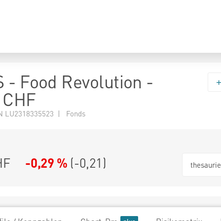
 - Food Revolution -
C CHF
N LU2318335523 | Fonds
HF
-0,29 %
(
-0,21
)
thesauri