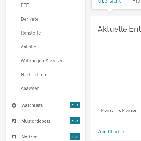
Übersicht
Pro
ETF
Derivate
Aktuelle En
Rohstoffe
Anleihen
Währungen & Zinsen
Nachrichten
Analysen
Watchlists
1 Monat
6 Monate
Musterdepots
Zum Chart
Notizen