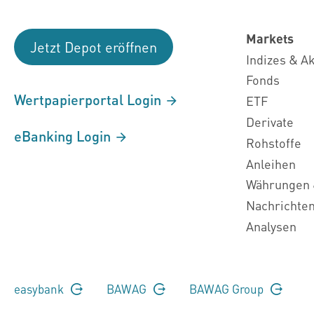
Markets
Jetzt Depot eröffnen
Indizes & A
Fonds
Wertpapierportal Login
ETF
Derivate
eBanking Login
Rohstoffe
Anleihen
Währungen 
Nachrichte
Analysen
easybank
BAWAG
BAWAG Group