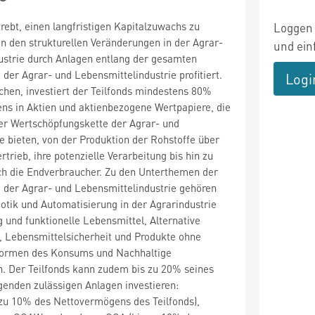
trebt, einen langfristigen Kapitalzuwachs zu
Loggen 
on den strukturellen Veränderungen in der Agrar-
und ein
ustrie durch Anlagen entlang der gesamten
der Agrar- und Lebensmittelindustrie profitiert.
Logi
ichen, investiert der Teilfonds mindestens 80%
ns in Aktien und aktienbezogene Wertpapiere, die
er Wertschöpfungskette der Agrar- und
e bieten, von der Produktion der Rohstoffe über
ertrieb, ihre potenzielle Verarbeitung bis hin zu
ch die Endverbraucher. Zu den Unterthemen der
 der Agrar- und Lebensmittelindustrie gehören
otik und Automatisierung in der Agrarindustrie
g und funktionelle Lebensmittel, Alternative
, Lebensmittelsicherheit und Produkte ohne
Formen des Konsums und Nachhaltige
. Der Teilfonds kann zudem bis zu 20% seines
genden zulässigen Anlagen investieren:
 zu 10% des Nettovermögens des Teilfonds),