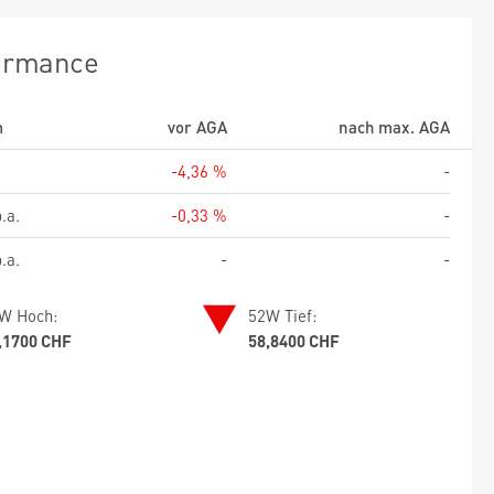
ormance
m
vor AGA
nach max. AGA
-4,36 %
-
.a.
-0,33 %
-
.a.
-
-
W Hoch:
52W Tief:
,1700 CHF
58,8400 CHF