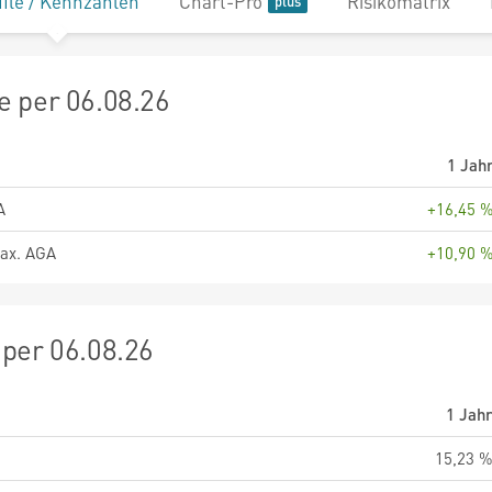
file / Kennzahlen
Chart-Pro
Risikomatrix
 per 06.08.26
1 Jah
A
+16,45 
ax. AGA
+10,90 
per 06.08.26
1 Jah
15,23 