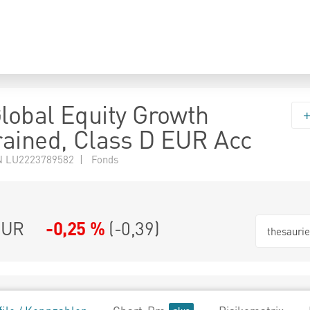
Global Equity Growth
ained, Class D EUR Acc
N LU2223789582 | Fonds
EUR
-0,25 %
(
-0,39
)
thesauri