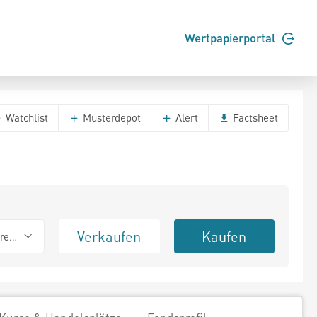
Wertpapierportal
Watchlist
Musterdepot
Alert
Factsheet
Verkaufen
Kaufen
erend