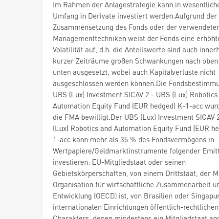
Im Rahmen der Anlagestrategie kann in wesentlic
Umfang in Derivate investiert werden.Aufgrund der
Zusammensetzung des Fonds oder der verwendete
Managementtechniken weist der Fonds eine erhöht
Volatilität auf, d.h. die Anteilswerte sind auch inner
kurzer Zeiträume großen Schwankungen nach oben
unten ausgesetzt, wobei auch Kapitalverluste nicht
ausgeschlossen werden können.Die Fondsbestimm
UBS (Lux) Investment SICAV 2 - UBS (Lux) Robotics
Automation Equity Fund (EUR hedged) K-1-acc wur
die FMA bewilligt.Der UBS (Lux) Investment SICAV 
(Lux) Robotics and Automation Equity Fund (EUR h
1-acc kann mehr als 35 % des Fondsvermögens in
Wertpapiere/Geldmarktinstrumente folgender Emit
investieren: EU-Mitgliedstaat oder seinen
Gebietskörperschaften, von einem Drittstaat, der Mi
Organisation für wirtschaftliche Zusammenarbeit u
Entwicklung (OECD) ist, von Brasilien oder Singapu
internationalen Einrichtungen öffentlich-rechtlichen
Charakters, denen mindestens ein Mitgliedstaat an