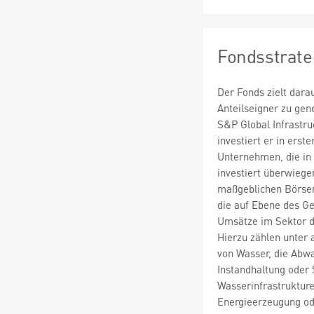
Fondsstrate
Der Fonds zielt dara
Anteilseigner zu ge
S&P Global Infrastru
investiert er in erst
Unternehmen, die in 
investiert überwiege
maßgeblichen Börsen
die auf Ebene des Ge
Umsätze im Sektor de
Hierzu zählen unter 
von Wasser, die Abwa
Instandhaltung oder 
Wasserinfrastruktur
Energieerzeugung od