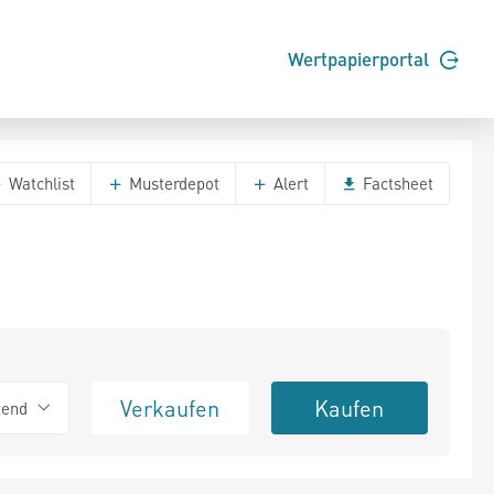
Wertpapierportal
Watchlist
Musterdepot
Alert
Factsheet
Verkaufen
Kaufen
tend