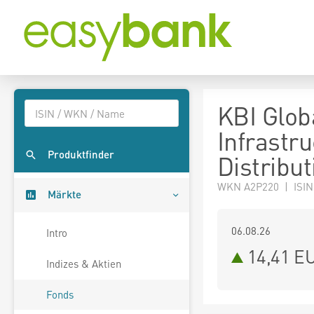
KBI Glob
Infrastr
Produktfinder
Distribut
WKN A2P220 | ISIN
Märkte
06.08.26
Intro
14,41 E
Indizes & Aktien
Fonds