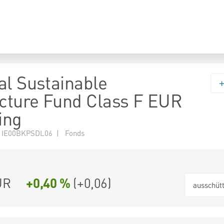
al Sustainable
ucture Fund Class F EUR
ing
 IE00BKPSDL06 | Fonds
UR
+0,40 %
(
+0,06
)
ausschüt