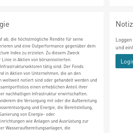
gie
Noti
uf ab, die höchstmögliche Rendite für seine
Loggen 
nerieren und eine Outperformance gegenüber dem
und ein
cture Index zu erzielen. Zu diesem Zweck
er Linie in Aktien von börsennotierten
Logi
Infrastruktursektoren tätig sind. Der Fonds
nd in Aktien von Unternehmen, die an den
 weltweit notiert sind oder gehandelt werden und
samtportfolios einen erheblichen Anteil ihrer
r nachhaltigen Infrastruktur erwirtschaften.
anderem die Versorgung mit oder die Aufbereitung
sserentsorgung und Energie, die Bereitstellung,
Sanierung von Energie- oder
einrichtungen wie Anlagen und Ausrüstung zur
er Wasseraufbereitungsanlagen, die