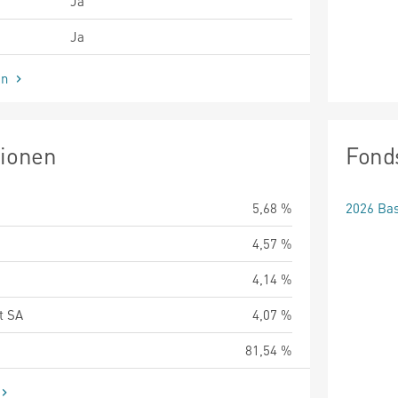
Ja
Ja
en
tionen
Fond
5,68 %
2026 Bas
4,57 %
4,14 %
t SA
4,07 %
81,54 %