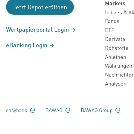
Markets
Jetzt Depot eröffnen
Indizes & A
Fonds
Wertpapierportal Login
ETF
Derivate
eBanking Login
Rohstoffe
Anleihen
Währungen 
Nachrichte
Analysen
easybank
BAWAG
BAWAG Group