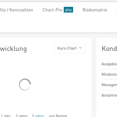
file / Kennzahlen
Chart-Pro
Risikomatrix
twicklung
Kond
Kurs-Chart
Ausgabe
Mindest
Managem
Annahme
1 Jahr
3 Jahre
5 Jahre
seit Beginn