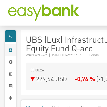
UBS (Lux) Infrastruct
Equity Fund Q-acc
WKN A2H66Y | ISIN LU1692114348 | Fonds
05.08.26
229,64 USD
-0,76 %
(
-1,