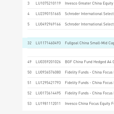
3
LU1075210119
4
LU2390151665
5
LU0492969166
32
LU1171460493
Fullgoal China Small-Mid Ca
49
LU0359201026
BGF China Fund Hedged A4 
50
LU0936576080
Fidelity Funds - China Focu
51
LU1295421793
Fidelity Funds - China Focu
52
LU0173614495
Fidelity Funds - China Focu
53
LU1981112011