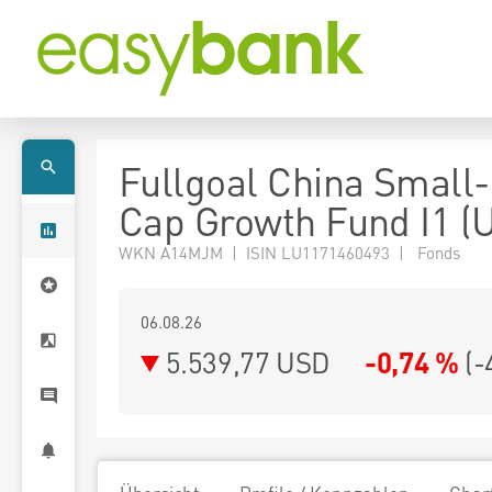
Fullgoal China Small
Cap Growth Fund I1 (
WKN A14MJM | ISIN LU1171460493 | Fonds
06.08.26
5.539,77 USD
-0,74 %
(
-