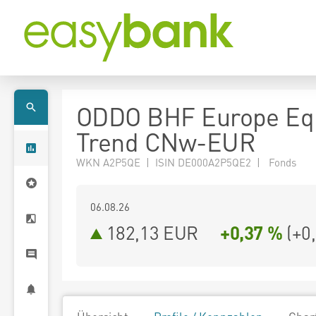
ODDO BHF Europe Equ
Trend CNw-EUR
WKN A2P5QE | ISIN DE000A2P5QE2 | Fonds
06.08.26
182,13 EUR
+0,37 %
(
+0