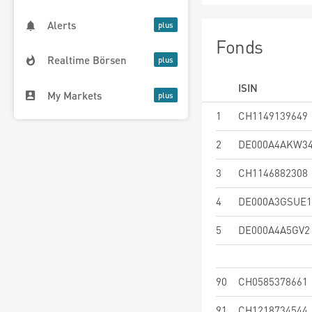
Alerts
Fonds
Realtime Börsen
ISIN
My Markets
1
CH1149139649
2
DE000A4AKW3
3
CH1146882308
4
DE000A3GSUE1
5
DE000A4A5GV2
90
CH0585378661
91
CH1218734544