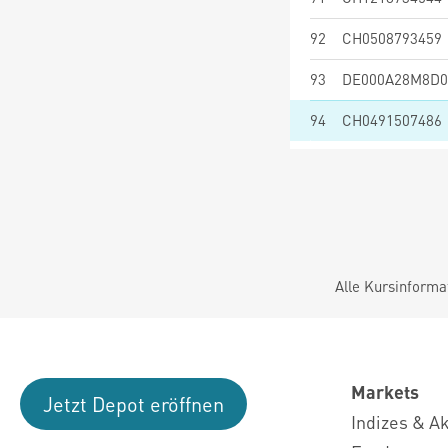
92
CH0508793459
93
DE000A28M8D0
94
CH0491507486
Alle Kursinforma
Markets
Jetzt Depot eröffnen
Indizes & A