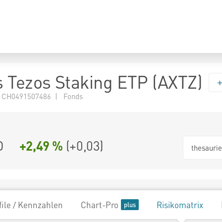
 Tezos Staking ETP (AXTZ)
 CH0491507486 | Fonds
D
+2,49 %
(
+0,03
)
thesauri
file / Kennzahlen
Chart-Pro
Risikomatrix