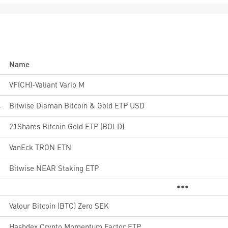
Name
VF(CH)-Valiant Vario M
4
Bitwise Diaman Bitcoin & Gold ETP USD
21Shares Bitcoin Gold ETP (BOLD)
VanEck TRON ETN
Bitwise NEAR Staking ETP
Valour Bitcoin (BTC) Zero SEK
Hashdex Crypto Momentum Factor ETP