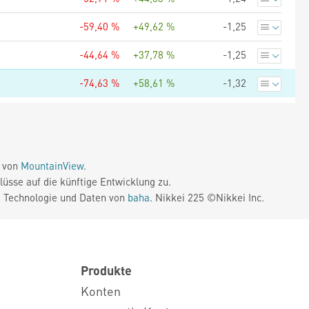
-59,40 %
+49,62 %
-1,25
-44,64 %
+37,78 %
-1,25
-74,63 %
+58,61 %
-1,32
e von
MountainView
.
üsse auf die künftige Entwicklung zu.
. Technologie und Daten von
baha
. Nikkei 225 ©Nikkei Inc.
Produkte
Konten