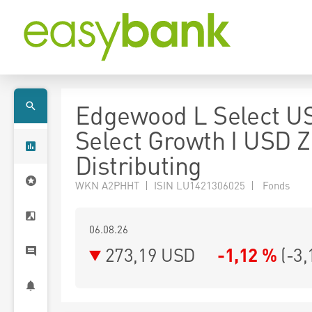
Edgewood L Select U
Select Growth I USD Z
Distributing
WKN A2PHHT | ISIN LU1421306025 | Fonds
06.08.26
273,19 USD
-1,12 %
(
-3,