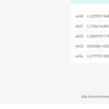
4450
LU20953196
4451
LI130614480
4452
LU05099511
4453
DE000A1JGB
4454
LU19795130
Alle Kursinforma