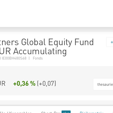
ners Global Equity Fund
EUR Accumulating
 IE00BH480S68 | Fonds
UR
+0,36 %
(
+0,07
)
thesauri