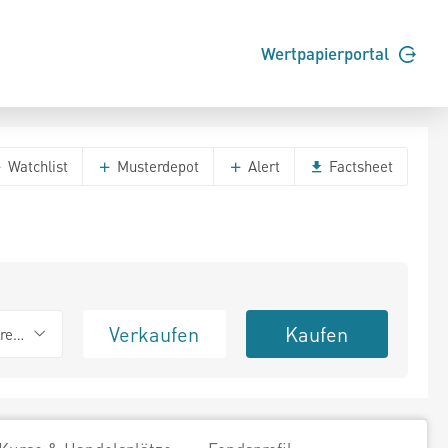
Wertpapierportal
Watchlist
Musterdepot
Alert
Factsheet
Verkaufen
Kaufen
erend