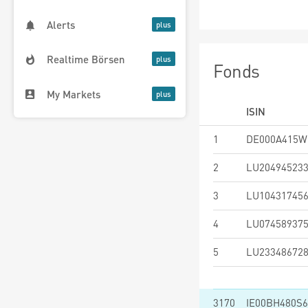
Alerts
Realtime Börsen
Fonds
My Markets
ISIN
1
DE000A415W
2
LU20494523
3
LU10431745
4
LU07458937
5
LU23348672
3170
IE00BH480S6