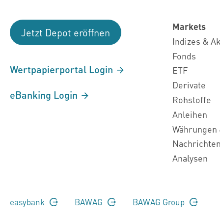
Markets
Jetzt Depot eröffnen
Indizes & A
Fonds
Wertpapierportal Login
ETF
Derivate
eBanking Login
Rohstoffe
Anleihen
Währungen 
Nachrichte
Analysen
easybank
BAWAG
BAWAG Group