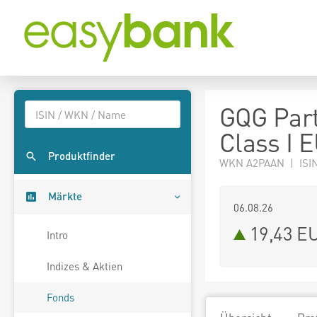
GQG Part
Class I 
Produktfinder
WKN A2PAAN | ISIN
Märkte
06.08.26
19,43 E
Intro
Indizes & Aktien
Fonds