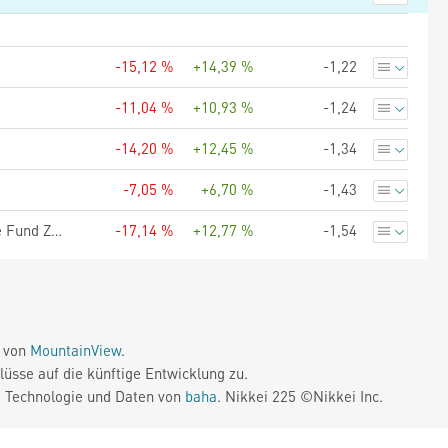
-15,12 %
+14,39 %
-1,22
-11,04 %
+10,93 %
-1,24
-14,20 %
+12,45 %
-1,34
-7,05 %
+6,70 %
-1,43
Morgan Stanley Investment Funds Global Brands Equity Income Fund ZHR (EUR)
-17,14 %
+12,77 %
-1,54
e von
MountainView
.
üsse auf die künftige Entwicklung zu.
. Technologie und Daten von
baha
. Nikkei 225 ©Nikkei Inc.