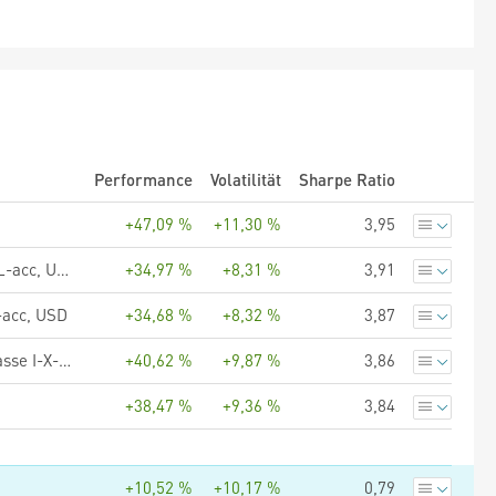
Performance
Volatilität
Sharpe Ratio
+47,09 %
+11,30 %
3,95
UBS (Lux) Equity SICAV - Global Income (USD), Anteilsklasse QL-acc, USD
+34,97 %
+8,31 %
3,91
-acc, USD
+34,68 %
+8,32 %
3,87
UBS (Lux) Equity SICAV - Global High Dividend (USD), Anteilsklasse I-X-acc, USD
+40,62 %
+9,87 %
3,86
+38,47 %
+9,36 %
3,84
+10,52 %
+10,17 %
0,79