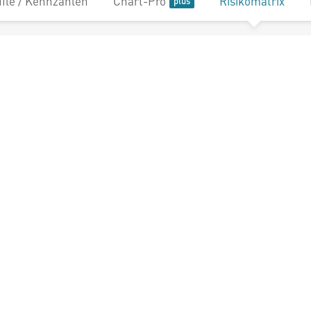
file / Kennzahlen
Chart-Pro
Risikomatrix