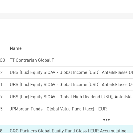
Name
Q0
TT Contrarian Global T
32
61
UBS (Lux) Equity SICAV - Global Income (USD), Anteilsklasse Q
59
85
JPMorgan Funds - Global Value Fund I (acc) - EUR
8
GQG Partners Global Equity Fund Class I EUR Accumulating