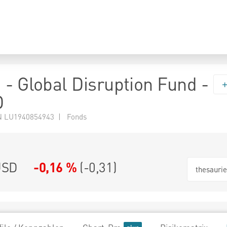
 - Global Disruption Fund -
D
N LU1940854943 | Fonds
USD
-0,16 %
(
-0,31
)
thesauri