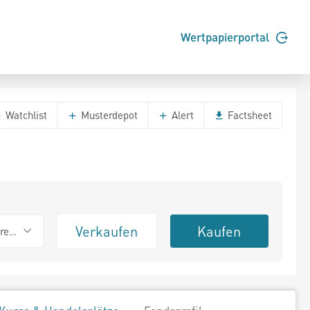
Wertpapierportal
Watchlist
Musterdepot
Alert
Factsheet
Verkaufen
Kaufen
erend