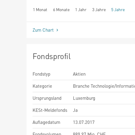
1 Monat
6 Monate
1 Jahr
3 Jahre
5 Jahre
seit Beginn
Zum Chart
Fondsprofil
Fondstyp
Aktien
Kategorie
Branche Technologie/Informati
Ursprungsland
Luxemburg
KESt-Meldefonds
Ja
Auflagedatum
13.07.2017
Fondsvolumen
889,97 Mio. CHF