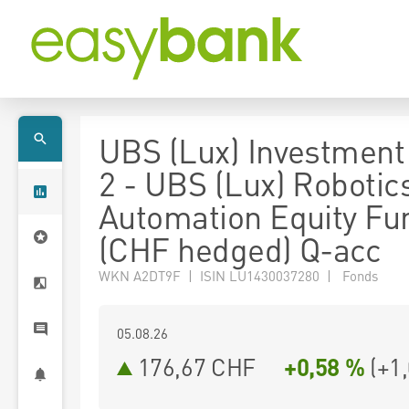
UBS (Lux) Investment
2 - UBS (Lux) Robotic
Automation Equity Fu
(CHF hedged) Q-acc
WKN A2DT9F | ISIN LU1430037280 | Fonds
05.08.26
176,67 CHF
+0,58 %
(
+1