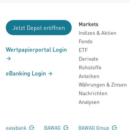
Markets
Jetzt Depot eröffnen
Indizes & Aktien
Fonds
Wertpapierportal Login
ETF
Derivate
Rohstoffe
eBanking Login
Anleihen
Währungen & Zinsen
Nachrichten
Analysen
easybank
BAWAG
BAWAG Group