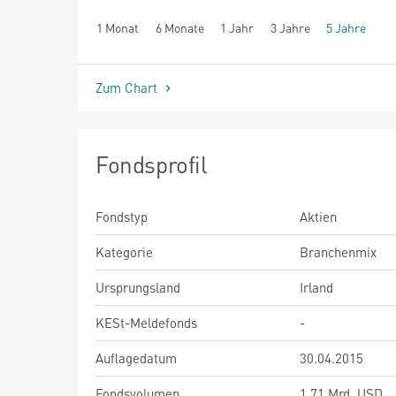
1 Monat
6 Monate
1 Jahr
3 Jahre
5 Jahre
seit Beginn
Zum Chart
Fondsprofil
Fondstyp
Aktien
Kategorie
Branchenmix
Ursprungsland
Irland
KESt-Meldefonds
-
Auflagedatum
30.04.2015
Fondsvolumen
1,71 Mrd. USD