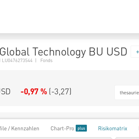
 Global Technology BU USD
 LU0476273544 | Fonds
USD
-0,97 %
(
-3,27
)
thesauri
file / Kennzahlen
Chart-Pro
Risikomatrix