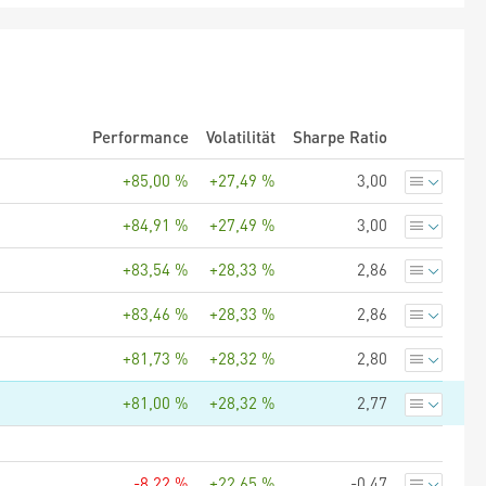
Performance
Volatilität
Sharpe Ratio
+85,00 %
+27,49 %
3,00
+84,91 %
+27,49 %
3,00
+83,54 %
+28,33 %
2,86
+83,46 %
+28,33 %
2,86
+81,73 %
+28,32 %
2,80
+81,00 %
+28,32 %
2,77
-8,22 %
+22,65 %
-0,47