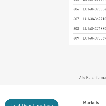
606
LU168437030
607
LU168436971
608
LU168437188
609
LU168437056
Alle Kursinforma
Markets
Jetzt Depot eröffnen