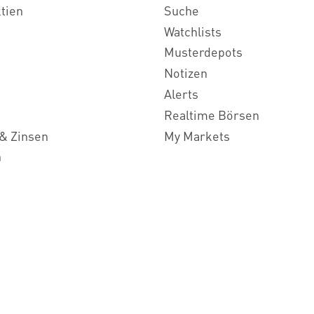
ktien
Suche
Watchlists
Musterdepots
Notizen
Alerts
Realtime Börsen
& Zinsen
My Markets
n