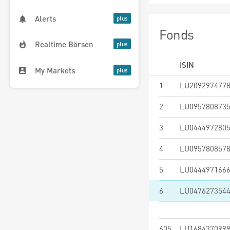
Alerts
Fonds
Realtime Börsen
ISIN
My Markets
1
LU209297477
2
LU095780873
3
LU044497280
4
LU095780857
5
LU044497166
6
LU047627354
605
LU168437099