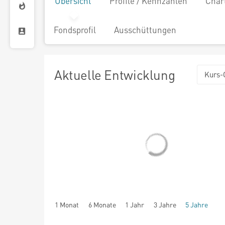
Übersicht
Profile / Kennzahlen
Char
Fondsprofil
Ausschüttungen
Aktuelle Entwicklung
Kurs-
1 Monat
6 Monate
1 Jahr
3 Jahre
5 Jahre
seit Beginn