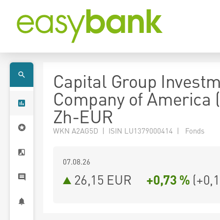
Capital Group Invest
Company of America 
Zh-EUR
WKN A2AG5D | ISIN LU1379000414 | Fonds
07.08.26
26,15 EUR
+0,73 %
(
+0,