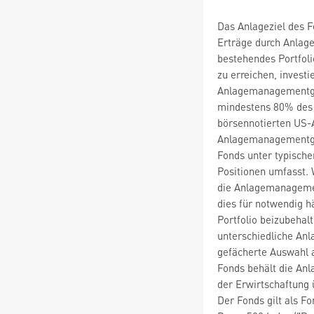
Das Anlageziel des F
Erträge durch Anlage
bestehendes Portfoli
zu erreichen, invest
Anlagemanagementges
mindestens 80% des 
börsennotierten US-
Anlagemanagementges
Fonds unter typisch
Positionen umfasst.
die Anlagemanagement
dies für notwendig hä
Portfolio beizubehalt
unterschiedliche An
gefächerte Auswahl 
Fonds behält die Anl
der Erwirtschaftung 
Der Fonds gilt als F