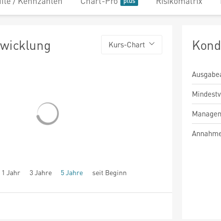
file / Kennzahlen
Chart-Pro
Risikomatrix
twicklung
Kond
Kurs-Chart
Ausgabe
Mindest
Managem
Annahme
1 Jahr
3 Jahre
5 Jahre
seit Beginn