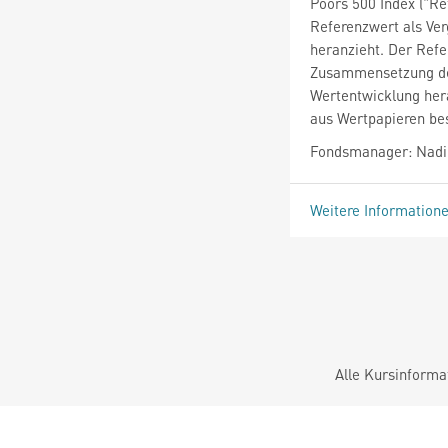
Poors 500 Index ("Re
Referenzwert als Ve
heranzieht. Der Refe
Zusammensetzung des 
Wertentwicklung her
aus Wertpapieren bes
Fondsmanager: Nadi
Weitere Information
Alle Kursinforma