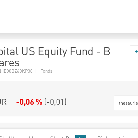
pital US Equity Fund - B
ares
 IE00BZ60KP38 | Fonds
UR
-0,06 %
(
-0,01
)
thesauri