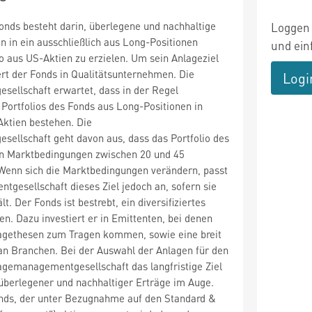
onds besteht darin, überlegene und nachhaltige
Loggen 
n in ein ausschließlich aus Long-Positionen
und ein
o aus US-Aktien zu erzielen. Um sein Anlageziel
iert der Fonds in Qualitätsunternehmen. Die
Logi
ellschaft erwartet, dass in der Regel
Portfolios des Fonds aus Long-Positionen in
Aktien bestehen. Die
ellschaft geht davon aus, dass das Portfolio des
en Marktbedingungen zwischen 20 und 45
 Wenn sich die Marktbedingungen verändern, passt
gesellschaft dieses Ziel jedoch an, sofern sie
lt. Der Fonds ist bestrebt, ein diversifiziertes
en. Dazu investiert er in Emittenten, bei denen
lagethesen zum Tragen kommen, sowie eine breit
an Branchen. Bei der Auswahl der Anlagen für den
agemanagementgesellschaft das langfristige Ziel
überlegener und nachhaltiger Erträge im Auge.
onds, der unter Bezugnahme auf den Standard &