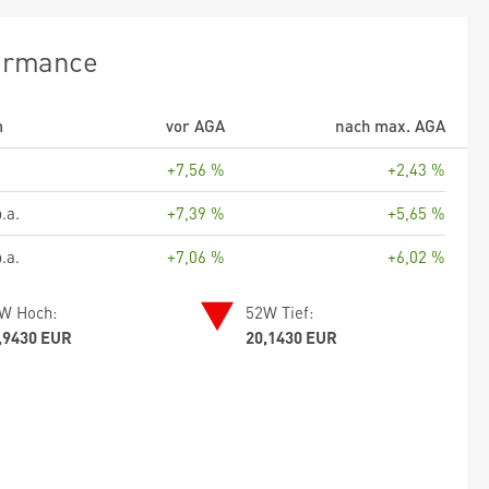
ormance
m
vor AGA
nach max. AGA
+7,56 %
+2,43 %
.a.
+7,39 %
+5,65 %
.a.
+7,06 %
+6,02 %
W Hoch:
52W Tief:
,9430 EUR
20,1430 EUR