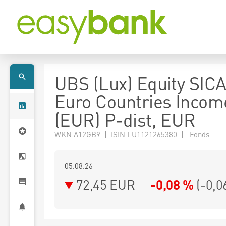
UBS (Lux) Equity SICA
Euro Countries Incom
(EUR) P-dist, EUR
WKN A12GB9 | ISIN LU1121265380 | Fonds
05.08.26
72,45 EUR
-0,08 %
(
-0,0