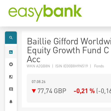
Baillie Gifford World
Equity Growth Fund 
Acc
WKN A2QB8N | ISIN IE00B8H9N519 | Fonds
07.08.26
77,74 GBP
-0,21 %
(
-0,1