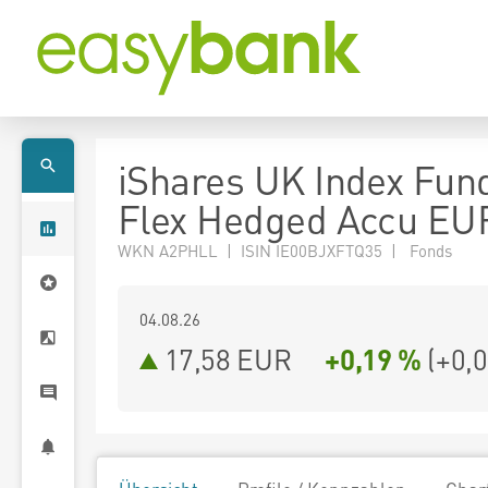
iShares UK Index Fund
Flex Hedged Accu EU
WKN A2PHLL | ISIN IE00BJXFTQ35 | Fonds
04.08.26
17,58 EUR
+0,19 %
(
+0,