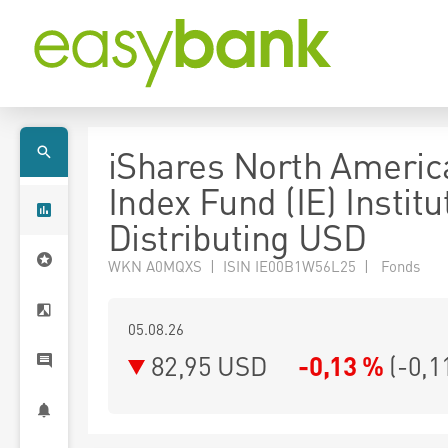
iShares North Americ
Index Fund (IE) Institu
Distributing USD
WKN A0MQXS | ISIN IE00B1W56L25 | Fonds
05.08.26
82,95 USD
-0,13 %
(
-0,1