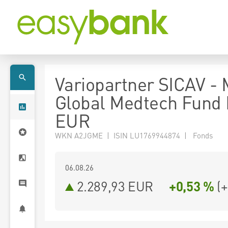
Variopartner SICAV - 
Global Medtech Fund
EUR
WKN A2JGME | ISIN LU1769944874 | Fonds
06.08.26
2.289,93 EUR
+0,53 %
(
+