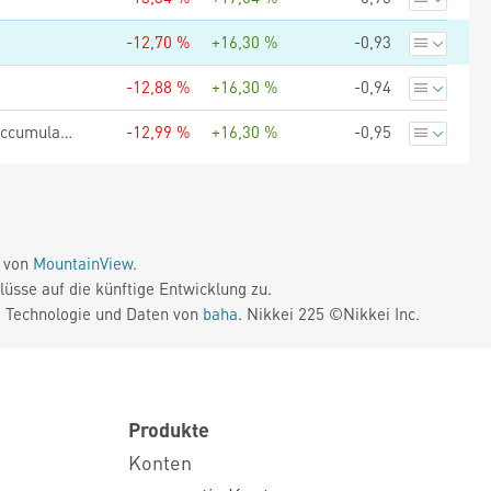
-12,70 %
+16,30 %
-0,93
-12,88 %
+16,30 %
-0,94
Bellevue Funds (Lux) - Bellevue Medtech & Services HB CHF - Accumulating
-12,99 %
+16,30 %
-0,95
e von
MountainView
.
üsse auf die künftige Entwicklung zu.
. Technologie und Daten von
baha
. Nikkei 225 ©Nikkei Inc.
Produkte
Konten