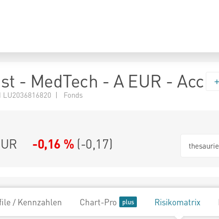
st - MedTech - A EUR - Acc
 LU2036816820 | Fonds
EUR
-0,16 %
(
-0,17
)
thesauri
file / Kennzahlen
Chart-Pro
Risikomatrix