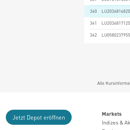
340
LU203681682
341
LU203681712
342
LU058023795
Alle Kursinforma
Markets
Jetzt Depot eröffnen
Indizes & A