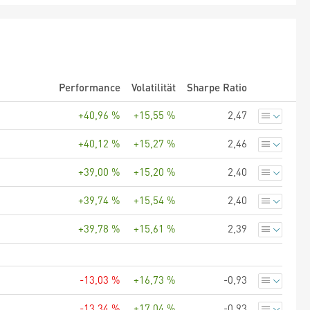
Performance
Volatilität
Sharpe Ratio
+40,96 %
+15,55 %
2,47
+40,12 %
+15,27 %
2,46
+39,00 %
+15,20 %
2,40
+39,74 %
+15,54 %
2,40
+39,78 %
+15,61 %
2,39
-13,03 %
+16,73 %
-0,93
-13,34 %
+17,04 %
-0,93