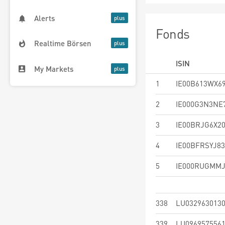
Alerts
Fonds
Realtime Börsen
ISIN
My Markets
1
IE00B613WX6
2
IE000G3N3NE
3
IE00BRJG6X2
4
IE00BFRSYJ83
5
IE000RUGMM
338
LU032963013
339
LU096957556