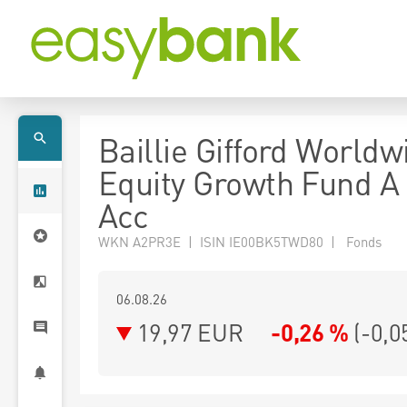
Baillie Gifford World
Equity Growth Fund 
Acc
WKN A2PR3E | ISIN IE00BK5TWD80 | Fonds
06.08.26
19,97 EUR
-0,26 %
(
-0,0