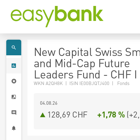
New Capital Swiss Sm
and Mid-Cap Future
Leaders Fund - CHF I 
WKN A2QH8K | ISIN IE00BJQTJ400 | Fonds
04.08.26
128,69 CHF
+1,78 %
(
+2