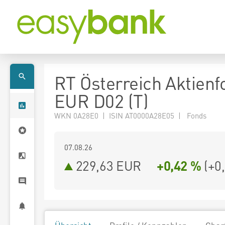
RT Österreich Aktienf
EUR D02 (T)
WKN 0A28E0 | ISIN AT0000A28E05 | Fonds
07.08.26
229,63 EUR
+0,42 %
(
+0