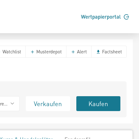
Wertpapierportal
Watchlist
Musterdepot
Alert
Factsheet
Verkaufen
Kaufen
erend