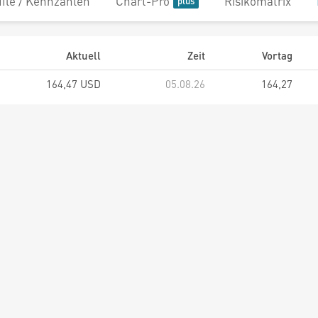
file / Kennzahlen
Chart-Pro
Risikomatrix
Aktuell
Zeit
Vortag
164,47 USD
05.08.26
164,27