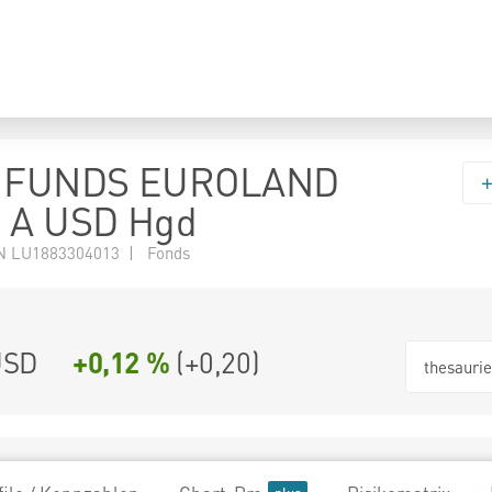
 FUNDS EUROLAND
- A USD Hgd
N LU1883304013 | Fonds
USD
+0,12 %
(
+0,20
)
thesauri