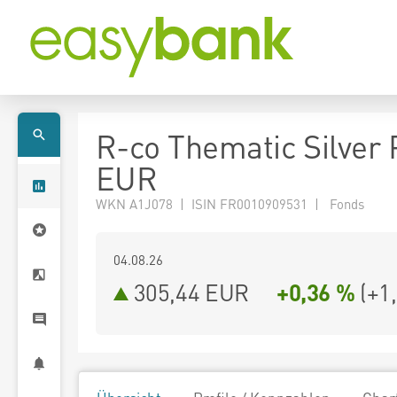
R-co Thematic Silver 
EUR
WKN A1J078 | ISIN FR0010909531 | Fonds
04.08.26
305,44 EUR
+0,36 %
(
+1