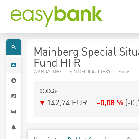
Mainberg Special Situ
Fund HI R
WKN A2JQH8 | ISIN DE000A2JQH89 | Fonds
06.08.26
142,74 EUR
-0,08 %
(
-0,