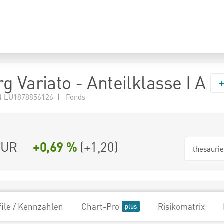
 Variato - Anteilklasse I A
N LU1878856126 | Fonds
EUR
+0,69 %
(
+1,20
)
thesauri
file / Kennzahlen
Chart-Pro
Risikomatrix