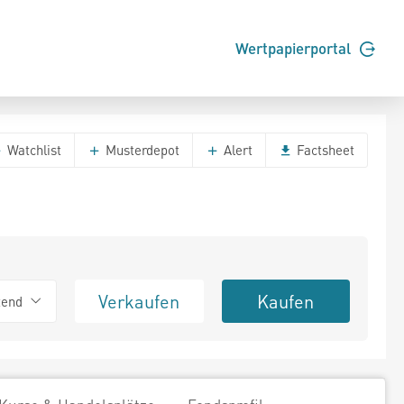
Wertpapierportal
Watchlist
Musterdepot
Alert
Factsheet
Verkaufen
Kaufen
tend