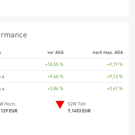
ormance
m
vor AGA
nach max. AGA
+10,55 %
+9,19 %
.a.
+9,60 %
+9,13 %
.a.
+3,86 %
+3,61 %
W Hoch:
52W Tief:
1129 EUR
7,1453 EUR