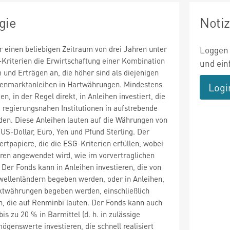
gie
Noti
r einen beliebigen Zeitraum von drei Jahren unter
Loggen 
riterien die Erwirtschaftung einer Kombination
und ein
und Erträgen an, die höher sind als diejenigen
lenmarktanleihen in Hartwährungen. Mindestens
Logi
, in der Regel direkt, in Anleihen investiert, die
regierungsnahen Institutionen in aufstrebende
en. Diese Anleihen lauten auf die Währungen von
 US-Dollar, Euro, Yen und Pfund Sterling. Der
ertpapiere, die die ESG-Kriterien erfüllen, wobei
ren angewendet wird, wie im vorvertraglichen
Der Fonds kann in Anleihen investieren, die von
ellenländern begeben werden, oder in Anleihen,
ktwährungen begeben werden, einschließlich
n, die auf Renminbi lauten. Der Fonds kann auch
is zu 20 % in Barmittel (d. h. in zulässige
ögenswerte investieren, die schnell realisiert