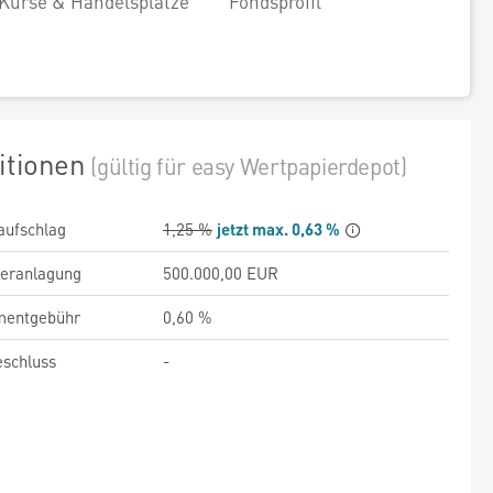
Kurse & Handelsplätze
Fondsprofil
itionen
(gültig für easy Wertpapierdepot)
aufschlag
1,25 %
jetzt max. 0,63 %
veranlagung
500.000,00 EUR
entgebühr
0,60 %
schluss
-