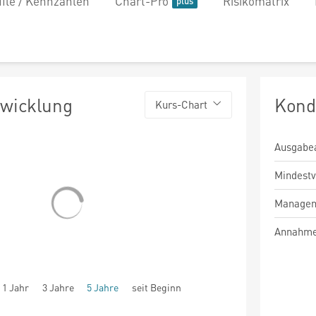
file / Kennzahlen
Chart-Pro
Risikomatrix
twicklung
Kond
Kurs-Chart
Ausgabe
Mindest
Managem
Annahme
1 Jahr
3 Jahre
5 Jahre
seit Beginn