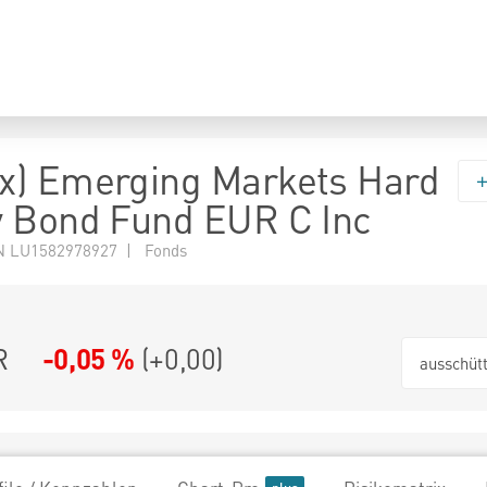
x) Emerging Markets Hard
 Bond Fund EUR C Inc
N LU1582978927 | Fonds
R
-0,05 %
(
+0,00
)
ausschüt