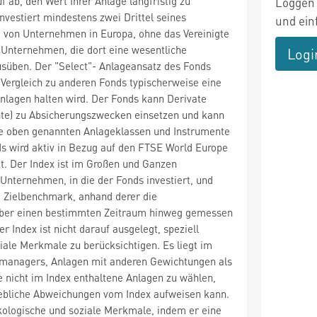
f ab, den Wert Ihrer Anlage langfristig zu
Loggen 
investiert mindestens zwei Drittel seines
und ein
 von Unternehmen in Europa, ohne das Vereinigte
 Unternehmen, die dort eine wesentliche
Logi
usüben. Der "Select"- Anlageansatz des Fonds
 Vergleich zu anderen Fonds typischerweise eine
nlagen halten wird. Der Fonds kann Derivate
te) zu Absicherungszwecken einsetzen und kann
die oben genannten Anlageklassen und Instrumente
ds wird aktiv in Bezug auf den FTSE World Europe
t. Der Index ist im Großen und Ganzen
 Unternehmen, in die der Fonds investiert, und
e Zielbenchmark, anhand derer die
ber einen bestimmten Zeitraum hinweg gemessen
r Index ist nicht darauf ausgelegt, speziell
iale Merkmale zu berücksichtigen. Es liegt im
managers, Anlagen mit anderen Gewichtungen als
 nicht im Index enthaltene Anlagen zu wählen,
ebliche Abweichungen vom Index aufweisen kann.
kologische und soziale Merkmale, indem er eine