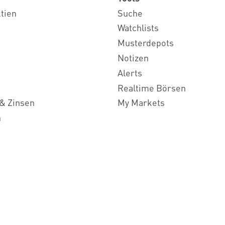
ktien
Suche
Watchlists
Musterdepots
Notizen
Alerts
Realtime Börsen
& Zinsen
My Markets
n