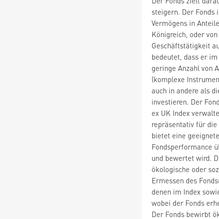
Der Fonds zielt darau
steigern. Der Fonds 
Vermögens in Anteile
Königreich, oder von
Geschäftstätigkeit a
bedeutet, dass er im
geringe Anzahl von A
(komplexe Instrumen
auch in andere als 
investieren. Der Fon
ex UK Index verwalte
repräsentativ für die
bietet eine geeignet
Fondsperformance ü
und bewertet wird. De
ökologische oder soz
Ermessen des Fonds
denen im Index sowie
wobei der Fonds erh
Der Fonds bewirbt ö