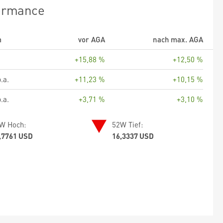
ormance
m
vor AGA
nach max. AGA
+15,88 %
+12,50 %
.a.
+11,23 %
+10,15 %
.a.
+3,71 %
+3,10 %
W Hoch:
52W Tief:
,7761 USD
16,3337 USD