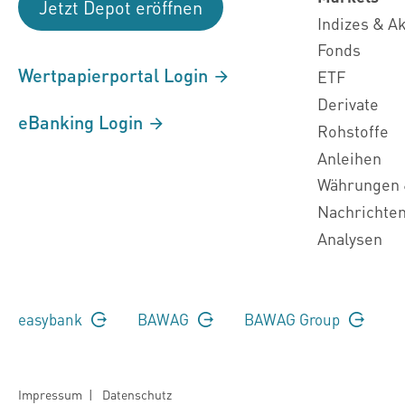
Jetzt Depot eröffnen
Indizes & A
Fonds
Wertpapierportal Login
ETF
Derivate
eBanking Login
Rohstoffe
Anleihen
Währungen 
Nachrichte
Analysen
easybank
BAWAG
BAWAG Group
Impressum
|
Datenschutz