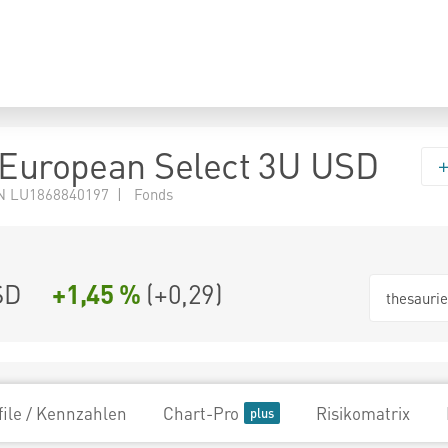
 European Select 3U USD
N LU1868840197 | Fonds
SD
+1,45 %
(
+0,29
)
thesauri
file / Kennzahlen
Chart-Pro
Risikomatrix