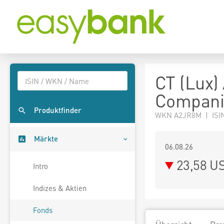
CT (Lux)
Compani
Produktfinder
WKN A2JR8M | ISI
Märkte
06.08.26
23,58 U
Intro
Indizes & Aktien
Fonds