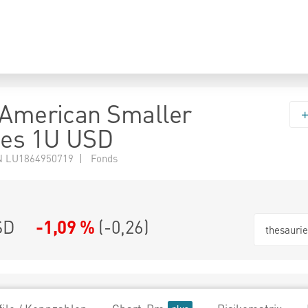
 American Smaller
es 1U USD
N LU1864950719 | Fonds
SD
-1,09 %
(
-0,26
)
thesauri