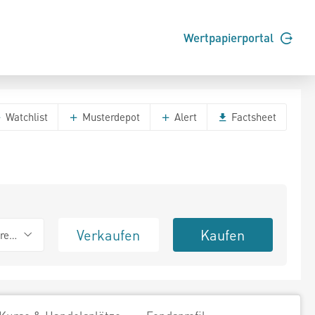
Wertpapierportal
Watchlist
Musterdepot
Alert
Factsheet
Verkaufen
Kaufen
erend