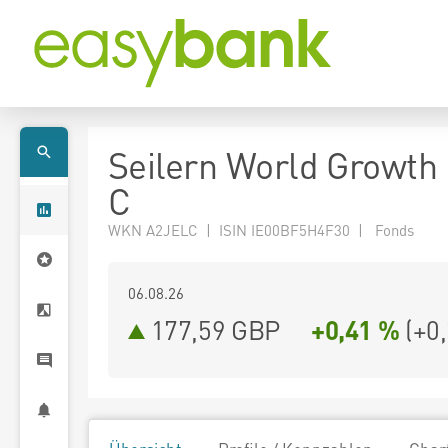
Seilern World Growth
C
WKN A2JELC | ISIN IE00BF5H4F30 | Fonds
06.08.26
177,59 GBP
+0,41 %
(
+0