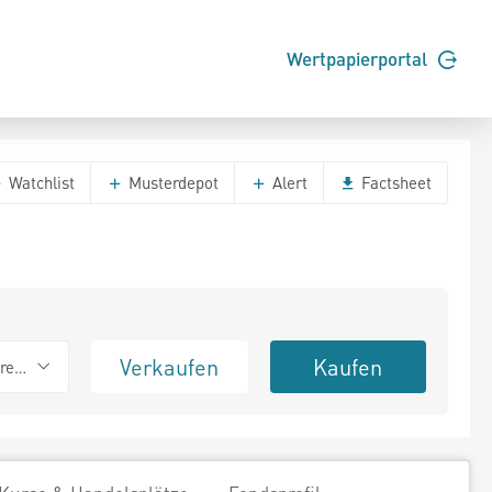
Wertpapierportal
Watchlist
Musterdepot
Alert
Factsheet
Verkaufen
Kaufen
erend