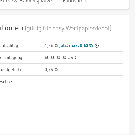
Kurse & Handelsplätze
Fondsprofil
itionen
(gültig für easy Wertpapierdepot)
aufschlag
1,25 %
jetzt max. 0,63 %
veranlagung
500.000,00 USD
entgebühr
0,75 %
schluss
-