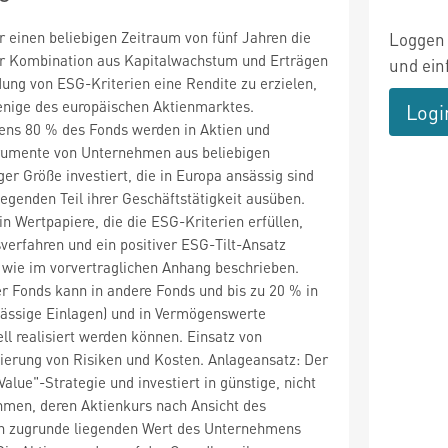
r einen beliebigen Zeitraum von fünf Jahren die
Loggen 
er Kombination aus Kapitalwachstum und Erträgen
und ein
ng von ESG-Kriterien eine Rendite zu erzielen,
ejenige des europäischen Aktienmarktes.
Logi
ens 80 % des Fonds werden in Aktien und
rumente von Unternehmen aus beliebigen
er Größe investiert, die in Europa ansässig sind
egenden Teil ihrer Geschäftstätigkeit ausüben.
in Wertpapiere, die die ESG-Kriterien erfüllen,
verfahren und ein positiver ESG-Tilt-Ansatz
wie im vorvertraglichen Anhang beschrieben.
r Fonds kann in andere Fonds und bis zu 20 % in
zulässige Einlagen) und in Vermögenswerte
ell realisiert werden können. Einsatz von
ierung von Risiken und Kosten. Anlageansatz: Der
Value"-Strategie und investiert in günstige, nicht
hmen, deren Aktienkurs nach Ansicht des
n zugrunde liegenden Wert des Unternehmens