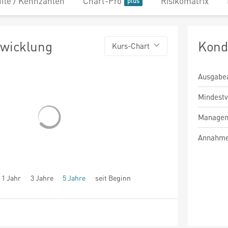
file / Kennzahlen
Chart-Pro
Risikomatrix
twicklung
Kond
Kurs-Chart
Ausgabe
Mindest
Managem
Annahme
1 Jahr
3 Jahre
5 Jahre
seit Beginn