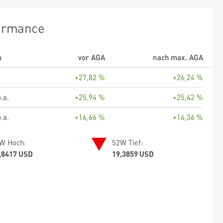
ormance
m
vor AGA
nach max. AGA
+27,82 %
+26,24 %
.a.
+25,94 %
+25,42 %
.a.
+16,66 %
+16,36 %
W Hoch:
52W Tief:
,8417 USD
19,3859 USD