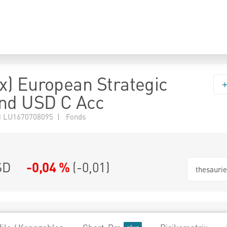
) European Strategic
nd USD C Acc
 LU1670708095 | Fonds
SD
-0,04 %
(
-0,01
)
thesauri