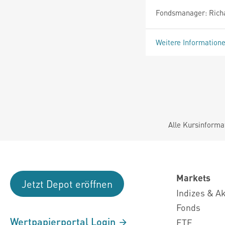
Fondsmanager: Richa
Weitere Information
Alle Kursinforma
Markets
Jetzt Depot eröffnen
Indizes & A
Fonds
Wertpapierportal Login
ETF