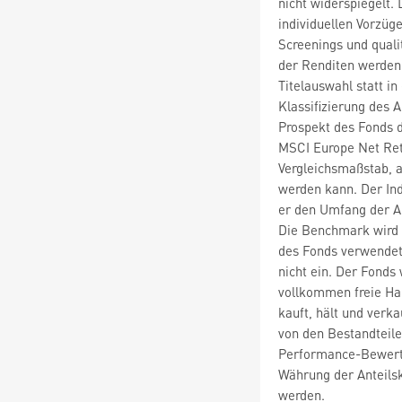
nicht widerspiegelt.
individuellen Vorzüg
Screenings und quali
der Renditen werden 
Titelauswahl statt i
Klassifizierung des 
Prospekt des Fonds d
MSCI Europe Net Ret
Vergleichsmaßstab, 
werden kann. Der In
er den Umfang der An
Die Benchmark wird 
des Fonds verwendet 
nicht ein. Der Fonds
vollkommen freie Ha
kauft, hält und verk
von den Bestandteil
Performance-Bewertu
Währung der Anteilsk
werden.