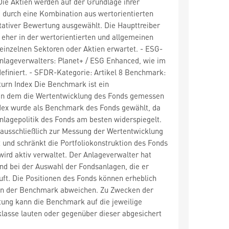
 Die Aktien werden auf der Grundlage ihrer
e durch eine Kombination aus wertorientierten
tativer Bewertung ausgewählt. Die Haupttreiber
eher in der wertorientierten und allgemeinen
n einzelnen Sektoren oder Aktien erwartet. - ESG-
Anlageverwalters: Planet+ / ESG Enhanced, wie im
efiniert. - SFDR-Kategorie: Artikel 8 Benchmark:
urn Index Die Benchmark ist ein
an dem die Wertentwicklung des Fonds gemessen
dex wurde als Benchmark des Fonds gewählt, da
lagepolitik des Fonds am besten widerspiegelt.
ausschließlich zur Messung der Wertentwicklung
und schränkt die Portfoliokonstruktion des Fonds
 wird aktiv verwaltet. Der Anlageverwalter hat
nd bei der Auswahl der Fondsanlagen, die er
auft. Die Positionen des Fonds können erheblich
en der Benchmark abweichen. Zu Zwecken der
ng kann die Benchmark auf die jeweilige
lasse lauten oder gegenüber dieser abgesichert