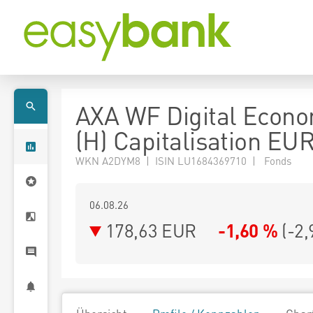
AXA WF Digital Econ
(H) Capitalisation EU
WKN A2DYM8 | ISIN LU1684369710 | Fonds
06.08.26
178,63 EUR
-1,60 %
(
-2,