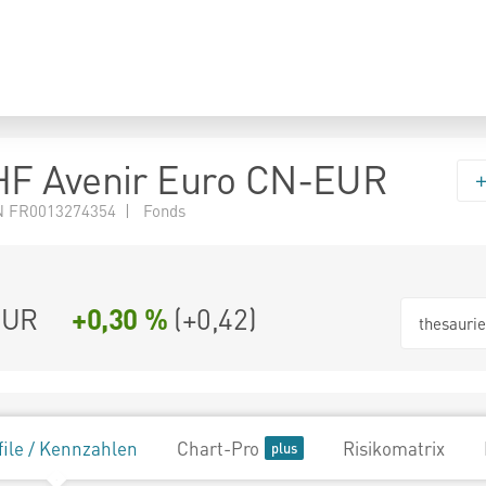
F Avenir Euro CN-EUR
N FR0013274354 | Fonds
EUR
+0,30 %
(
+0,42
)
thesauri
file / Kennzahlen
Chart-Pro
Risikomatrix