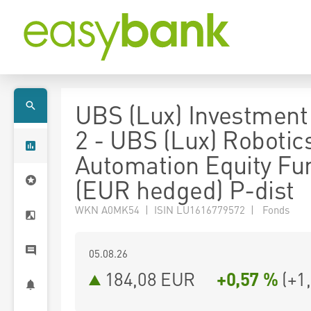
UBS (Lux) Investment
2 - UBS (Lux) Robotic
Automation Equity Fu
(EUR hedged) P-dist
WKN A0MK54 | ISIN LU1616779572 | Fonds
05.08.26
184,08 EUR
+0,57 %
(
+1