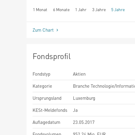
1 Monat
6 Monate
1 Jahr
3 Jahre
5 Jahre
seit Beginn
Zum Chart
Fondsprofil
Fondstyp
Aktien
Kategorie
Branche Technologie/Informati
Ursprungsland
Luxemburg
KESt-Meldefonds
Ja
Auflagedatum
23.05.2017
Fondsvolumen
952,24 Mio. EUR