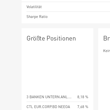
Volatilität
Sharpe Ratio
Größte Positionen
Br
Kei
3 BANKEN UNTERN.ANL.FO.IT
8,18 %
CTL EUR.CORP.BD NEEOA
7,68 %