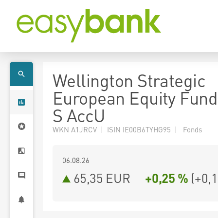
Wellington Strategic
European Equity Fun
S AccU
WKN A1JRCV | ISIN IE00B6TYHG95 | Fonds
06.08.26
65,35 EUR
+0,25 %
(
+0,