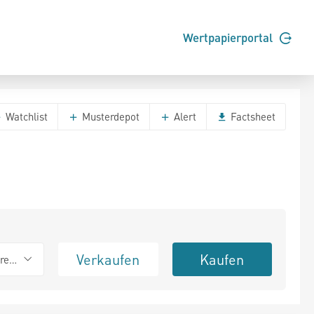
Wertpapierportal
Watchlist
Musterdepot
Alert
Factsheet
Verkaufen
Kaufen
erend