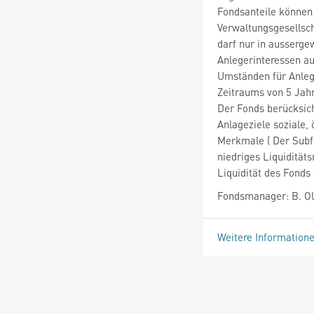
Fondsanteile können 
Verwaltungsgesellsc
darf nur in ausserge
Anlegerinteressen au
Umständen für Anlege
Zeitraums von 5 Jah
Der Fonds berücksic
Anlageziele soziale
Merkmale ( Der Subfo
niedriges Liquidität
Liquidität des Fonds
Fondsmanager: B. Ols
Weitere Information