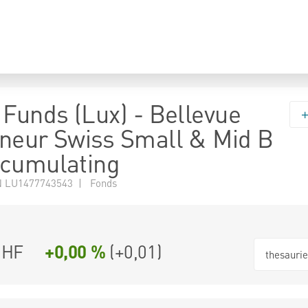
 Funds (Lux) - Bellevue
neur Swiss Small & Mid B
ccumulating
 LU1477743543 | Fonds
CHF
+0,00 %
(
+0,01
)
thesauri