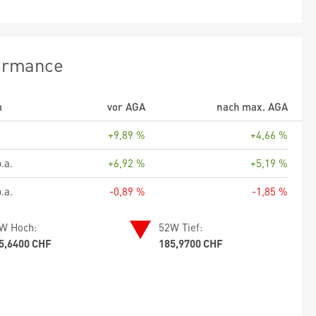
ormance
m
vor AGA
nach max. AGA
+9,89 %
+4,66 %
.a.
+6,92 %
+5,19 %
.a.
-0,89 %
-1,85 %
W Hoch:
52W Tief:
5,6400 CHF
185,9700 CHF