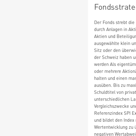
Fondsstrate
Der Fonds strebt die
durch Anlagen in Akt
Aktien und Beteiligu
ausgewählte klein un
Sitz oder den überwie
der Schweiz haben u
werden Als eigentüm
oder mehrere Aktion
halten und einen mas
ausüben. Bis zu max
Schuldtitel von priv
unterschiedlichen La
Vergleichszwecke und
Referenzindex SPI Ex
und bildet den Inde
Wertentwicklung zu ü
negativen Wertabwei