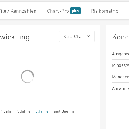
file / Kennzahlen
Chart-Pro
Risikomatrix
twicklung
Kond
Kurs-Chart
Ausgabe
Mindest
Managem
Annahme
1 Jahr
3 Jahre
5 Jahre
seit Beginn