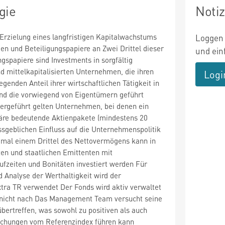
gie
Noti
 Erzielung eines langfristigen Kapitalwachstums
Loggen 
ien und Beteiligungspapiere an Zwei Drittel dieser
und ein
ngspapiere sind Investments in sorgfältig
d mittelkapitalisierten Unternehmen, die ihren
Logi
genden Anteil ihrer wirtschaftlichen Tätigkeit in
nd die vorwiegend von Eigentümern geführt
ergeführt gelten Unternehmen, bei denen ein
äre bedeutende Aktienpakete (mindestens 20
sgeblichen Einfluss auf die Unternehmenspolitik
imal einem Drittel des Nettovermögens kann in
aten und staatlichen Emittenten mit
ufzeiten und Bonitäten investiert werden Für
 Analyse der Werthaltigkeit wird der
tra TR verwendet Der Fonds wird aktiv verwaltet
x nicht nach Das Management Team versucht seine
bertreffen, was sowohl zu positiven als auch
chungen vom Referenzindex führen kann