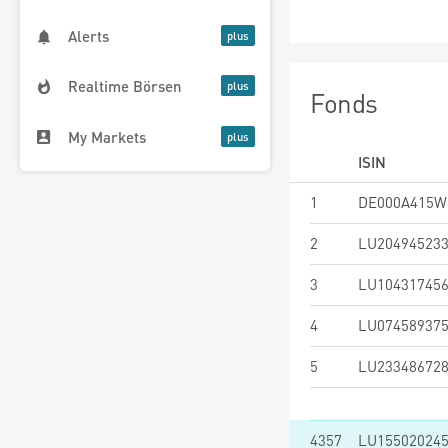
Alerts
Realtime Börsen
Fonds
My Markets
ISIN
1
DE000A415W
2
LU20494523
3
LU10431745
4
LU07458937
5
LU23348672
4357
LU15502024