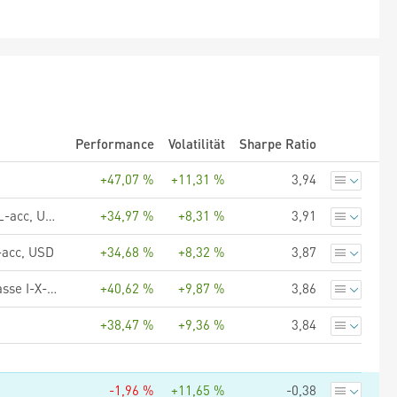
Performance
Volatilität
Sharpe Ratio
+47,07 %
+11,31 %
3,94
UBS (Lux) Equity SICAV - Global Income (USD), Anteilsklasse QL-acc, USD
+34,97 %
+8,31 %
3,91
-acc, USD
+34,68 %
+8,32 %
3,87
UBS (Lux) Equity SICAV - Global High Dividend (USD), Anteilsklasse I-X-acc, USD
+40,62 %
+9,87 %
3,86
+38,47 %
+9,36 %
3,84
-1,96 %
+11,65 %
-0,38