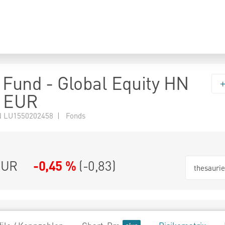
 Fund - Global Equity HN
) EUR
 LU1550202458 | Fonds
EUR
-0,45 %
(
-0,83
)
thesauri