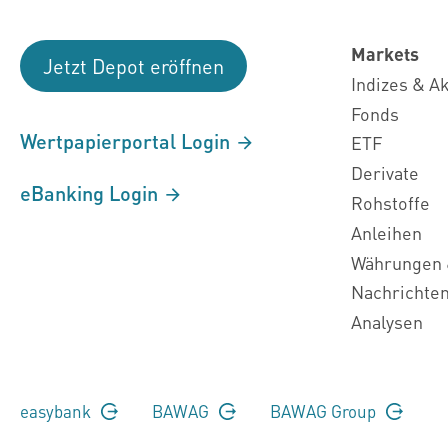
Markets
Jetzt Depot eröffnen
Indizes & A
Fonds
Wertpapierportal Login
ETF
Derivate
eBanking Login
Rohstoffe
Anleihen
Währungen 
Nachrichte
Analysen
easybank
BAWAG
BAWAG Group