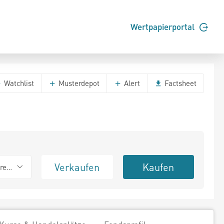
Wertpapierportal
Watchlist
Musterdepot
Alert
Factsheet
Verkaufen
Kaufen
erend