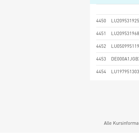
4450
LU20953192
4451
LU20953196
4452
LU05099511
4453
DE000A1JGB
4454
LU19795130
Alle Kursinforma