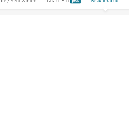
file / Kennzahlen
Chart-Pro
Risikomatrix