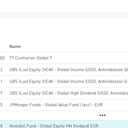
Name
Q0
TT Contrarian Global T
32
61
UBS (Lux) Equity SICAV - Global Income (USD), Anteilsklasse Q
59
85
JPMorgan Funds - Global Value Fund I (acc) - EUR
58
Vontobel Fund - Global Equity HN (hedged) EUR