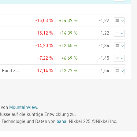
-15,03 %
+14,39 %
-1,22
-15,12 %
+14,39 %
-1,22
-14,20 %
+12,45 %
-1,34
-7,22 %
+6,69 %
-1,45
Morgan Stanley Investment Funds Global Brands Equity Income Fund ZHR (EUR)
-17,14 %
+12,77 %
-1,54
e von
MountainView
.
üsse auf die künftige Entwicklung zu.
. Technologie und Daten von
baha
. Nikkei 225 ©Nikkei Inc.